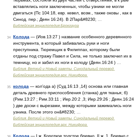
тюрьмах, состояли из двух частей с отверстиями, в к рые
вставлялись ноги заключенных, чтобы узники не могли
двигаться (Пс 104:18, евр. кевел, возм., также оковы , как в
Синод. пер.; Деян 16:24). В 2Пар&#8230; …
Библейская энциклопедия Брокгауза
Колода
— (Иов.13:27 ) название особенного деревянного
34
инструмента, в который забивались руки и ноги
преступника. Тюремщик в Филиппах, которому были
отданы под стражу Павел и Сила, не только заключил их в
темницу, но и забил их ноги в колоду (Деян.16:24 ) …
Библия. Ветхий и Новый заветы. Синодальный перевод.
Библейская энциклопедия арх. Никифора.
колода
— кол’ода а) (Суд.16:13 ,14) основа или главная
35
деталь древнего приспособления (станка) для тканья; б)
(Рим.13:27 ; Рим.33:11 ; Иер.20:2 ,3; Иер.29:26 ; Деян.16:24
) две доски с вырезами, между которыми зажимались ноги
узника. После этого он&#8230; …
Библия. Ветхий и Новый заветы. Синодальный перевод.
Библейская энциклопедия арх. Никифора.
Колода
— I ж. Короткое толстое бревно. II ж. 1. Бревно с
36