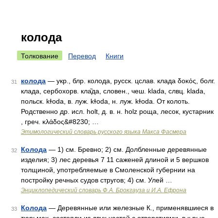
колода
Толкование
Перевод
Книги
колода
— укр., блр. колода, русск. цслав. клада δοκός, болг.
31
клада, сербохорв. кла̏да, словен., чеш. klada, слвц. klada,
польск. kɫоdа, в. луж. kɫoda, н. луж. kɫоdа. От колоть.
Родственно др. исл. holt, д. в. н. holz роща, лесок, кустарник
, греч. κλάδος&#8230; …
Этимологический словарь русского языка Макса Фасмера
Колода
— 1) см. Бревно; 2) см. Долбленные деревянные
32
изделия; 3) лес деревья 7 11 саженей длиной и 5 вершков
толщиной, употребляемые в Смоленской губернии на
постройку речных судов стругов; 4) см. Улей …
Энциклопедический словарь Ф.А. Брокгауза и И.А. Ефрона
Колода
— Деревянные или железные К., применявшиеся в
33