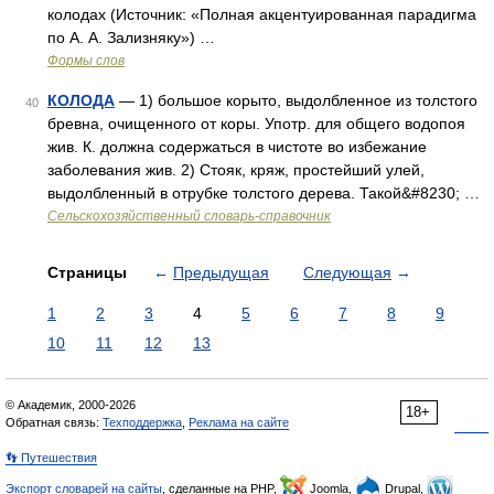
колодах (Источник: «Полная акцентуированная парадигма
по А. А. Зализняку») …
Формы слов
КОЛОДА
— 1) большое корыто, выдолбленное из толстого
40
бревна, очищенного от коры. Употр. для общего водопоя
жив. К. должна содержаться в чистоте во избежание
заболевания жив. 2) Стояк, кряж, простейший улей,
выдолбленный в отрубке толстого дерева. Такой&#8230; …
Сельскохозяйственный словарь-справочник
Страницы
←
Предыдущая
Следующая
→
1
2
3
4
5
6
7
8
9
10
11
12
13
© Академик, 2000-2026
18+
Обратная связь:
Техподдержка
,
Реклама на сайте
👣 Путешествия
Экспорт словарей на сайты
, сделанные на PHP,
Joomla,
Drupal,